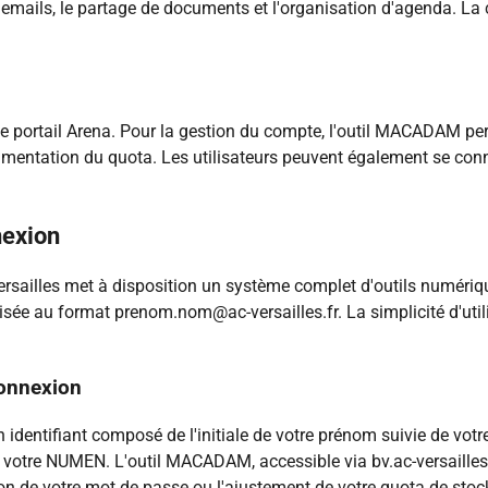
 emails, le partage de documents et l'organisation d'agenda. La
e
le portail Arena. Pour la gestion du compte, l'outil MACADAM p
gmentation du quota. Les utilisateurs peuvent également se con
nexion
rsailles met à disposition un système complet d'outils numériq
ée au format prenom.nom@ac-versailles.fr. La simplicité d'util
connexion
 identifiant composé de l'initiale de votre prénom suivie de vot
 à votre NUMEN. L'outil MACADAM, accessible via bv.ac-versaill
n de votre mot de passe ou l'ajustement de votre quota de stock